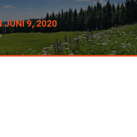
N
JUNI 9, 2020
9