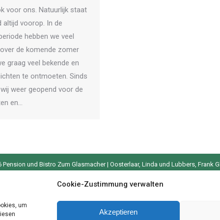
k voor ons. Natuurlijk staat
altijd voorop. In de
periode hebben we veel
 over de komende zomer
e graag veel bekende en
ichten te ontmoeten. Sinds
n wij weer geopend voor de
ten en…
 Pension und Bistro Zum Glasmacher | Oosterlaar, Linda und Lubbers, Frank G
glasmacher.de | Website erstellt von
Webkraft Digital
Cookie-Zustimmung verwalten
ookies, um
Akzeptieren
diesen