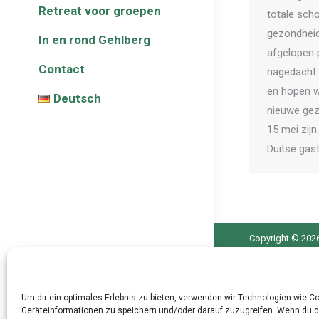
Retreat voor groepen
totale scho
gezondheid 
In en rond Gehlberg
afgelopen 
Contact
nagedacht
en hopen w
Deutsch
nieuwe gez
15 mei zij
Duitse gas
Copyright © 2026
info@pensionzum
OT Gehlberg
Glasmacherstrasse 8
Um dir ein optimales Erlebnis zu bieten, verwenden wir Technologien wie C
98528 Suhl
Geräteinformationen zu speichern und/oder darauf zuzugreifen. Wenn du 