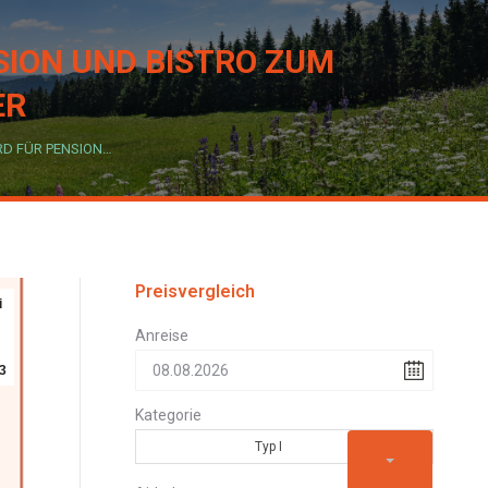
SION UND BISTRO ZUM
ER
D FÜR PENSION…
Preisvergleich
i
Anreise
3
Kategorie
Typ I