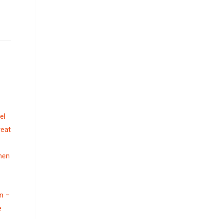
el
reat
hen
n –
e