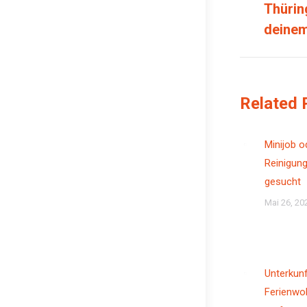
Thürin
Beitrag:
deine
Related 
Minijob o
Reinigung
gesucht
Mai 26, 20
Unterkun
Ferienwo