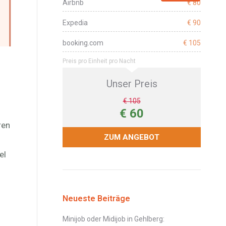
Airbnb
€ 80
Expedia
€ 90
booking.com
€ 105
Preis pro Einheit pro Nacht
Unser Preis
€ 105
€ 60
ren
ZUM ANGEBOT
el
Neueste Beiträge
Minijob oder Midijob in Gehlberg: