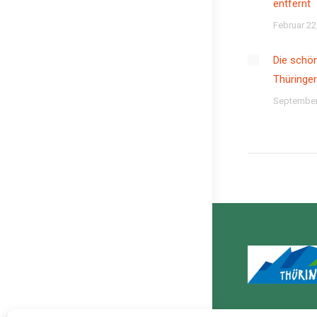
entfernt
Februar 22
Die schön
Thüringe
September