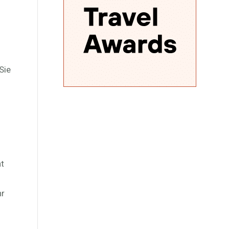
Sie
s
nt
hr