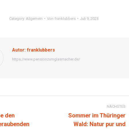
Category:
Allgemein
Von
franklubbers
Juli 9, 2023
Autor:
franklubbers
https://www.pensionzumglasmacher.de/
ntarnavigation
NÄCHSTES
e den
Sommer im Thüringer
eraubenden
Wald: Natur pur und
r
Nächster