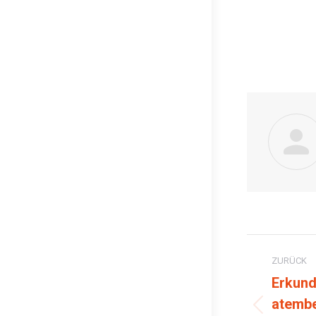
Komme
ZURÜCK
Erkund
atemb
Vorherige