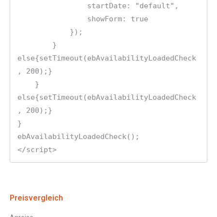
                startDate: "default",

                showForm: true

            });

        } 
else{setTimeout(ebAvailabilityLoadedCheck
, 200);}

    } 
else{setTimeout(ebAvailabilityLoadedCheck
, 200);}

}

ebAvailabilityLoadedCheck();

</script>
Preisvergleich