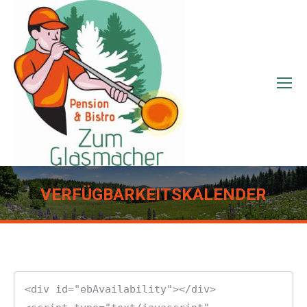
VERFÜGBARKEITSKALENDER
Sie befinden sich hier:
<div id="ebAvailability"></div>
