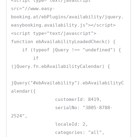
<script type="text/javascript" 
src="//www.easy-
booking.at/ebPlugins/availability/jquery.
easybooking.availability.js"></script>

<script type="text/javascript">

function ebAvailabilityLoadedCheck() {

    if (typeof jQuery !== "undefined") {

        if 
(jQuery.fn.ebAvailabilityCalendar) {

jQuery("#ebAvailability").ebAvailabilityC
alendar({

                customerId: 8419,

                serialNo: "3805-8788-
2524",

                localeId: 2,

                categories: "all",
